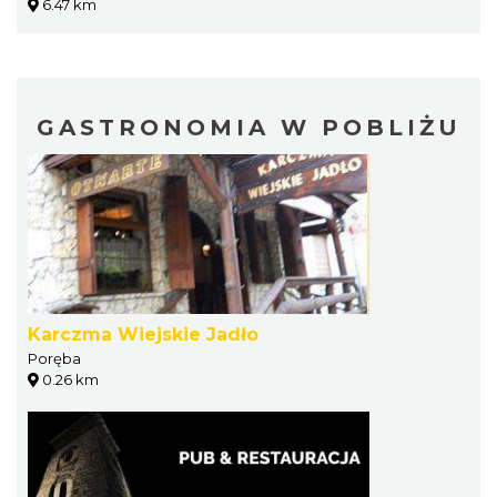
6.47 km
GASTRONOMIA W POBLIŻU
Karczma Wiejskie Jadło
Poręba
0.26 km