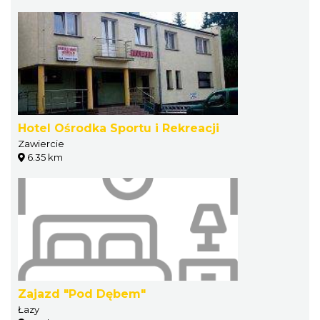
Hotel Ośrodka Sportu i Rekreacji
Zawiercie
6.35 km
Zajazd "Pod Dębem"
Łazy