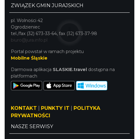
ZWIĄZEK GMIN JURAJSKICH
pl. Wolności 42
Ogrodzieniec
tel./fax (32) 673-33-64, fax (32) 673-37-98
biuro@jura.info.pl
Portal powstał w ramach projektu
Mobilne Śląskie
Darmowa aplikacja
SLASKIE.travel
dostępna na
platformach
KONTAKT
|
PUNKTY IT
|
POLITYKA
PRYWATNOŚCI
NASZE SERWISY