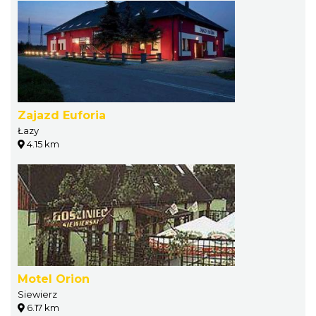
Zajazd Euforia
Łazy
4.15 km
Motel Orion
Siewierz
6.17 km