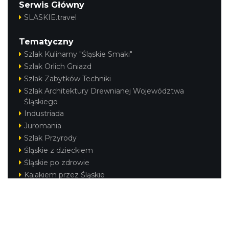
Serwis Główny
SLASKIE.travel
Tematyczny
Szlak Kulinarny "Śląskie Smaki"
Szlak Orlich Gniazd
Szlak Zabytków Techniki
Szlak Architektury Drewnianej Województwa
Śląskiego
Industriada
Juromania
Szlak Przyrody
Śląskie z dzieckiem
Śląskie po zdrowie
Kajakiem przez Śląskie
Narty w Śląskim
Rowerem przez Śląskie
Regionalne
Beskidy