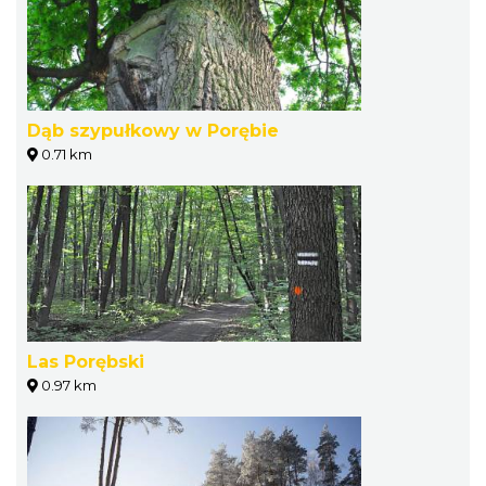
Dąb szypułkowy w Porębie
0.71 km
Las Porębski
0.97 km