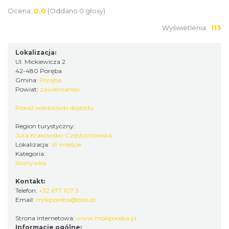
Ocena:
0.0
(Oddano 0 głosy)
Wyświetlenia:
113
Lokalizacja:
Ul. Mickiewicza 2
42-480 Poręba
Gmina:
Poręba
Powiat:
zawierciański
Pokaż wskazówki dojazdu
Region turystyczny:
Jura Krakowsko-Częstochowska
Lokalizacja:
W mieście
Kategoria:
Rozrywka
Kontakt:
Telefon:
+32 677 107 3
Email:
mokporeba@boo.pl
Strona internetowa:
www.mokporeba.pl
Informacje ogólne: