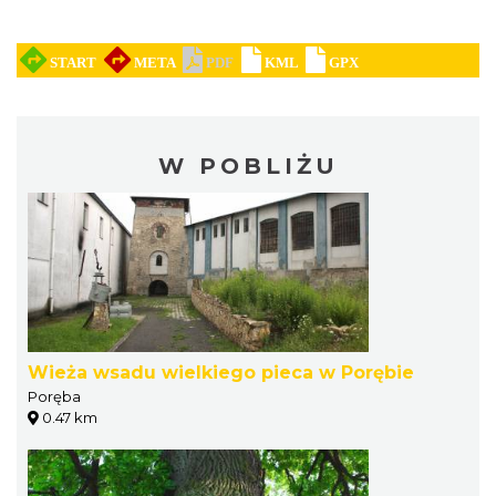
W POBLIŻU
Wieża wsadu wielkiego pieca w Porębie
Poręba
0.47 km