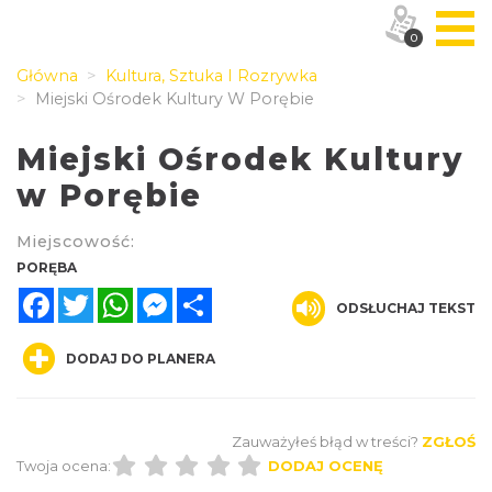
0
Główna
Kultura, Sztuka I Rozrywka
Miejski Ośrodek Kultury W Porębie
Miejski Ośrodek Kultury
w Porębie
Miejscowość:
PORĘBA
Facebook
Twitter
WhatsApp
Messenger
Share
ODSŁUCHAJ TEKST
DODAJ DO PLANERA
Zauważyłeś błąd w treści?
ZGŁOŚ
Twoja ocena:
DODAJ OCENĘ