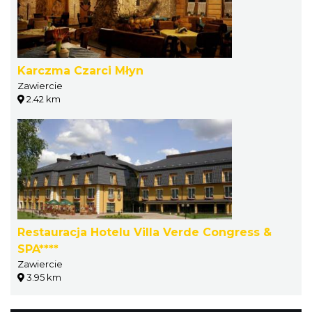
Karczma Czarci Młyn
Zawiercie
2.42 km
Restauracja Hotelu Villa Verde Congress &
SPA****
Zawiercie
3.95 km