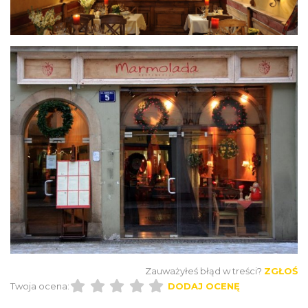
Zauważyłeś błąd w treści?
ZGŁOŚ
Twoja ocena:
DODAJ OCENĘ