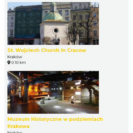
St. Wojciech Church in Cracow
Kraków
0.10 km
Muzeum Historyczne w podziemiach
Krakowa
Kraków