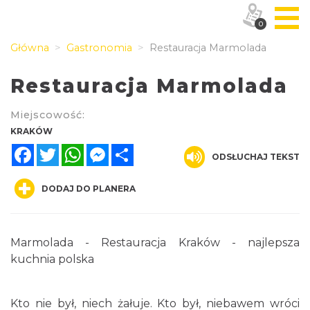
0
Główna
Gastronomia
Restauracja Marmolada
Restauracja Marmolada
Miejscowość:
KRAKÓW
Facebook
Twitter
WhatsApp
Messenger
Share
ODSŁUCHAJ TEKST
DODAJ DO PLANERA
Marmolada - Restauracja Kraków - najlepsza
kuchnia polska
Kto nie był, niech żałuje. Kto był, niebawem wróci