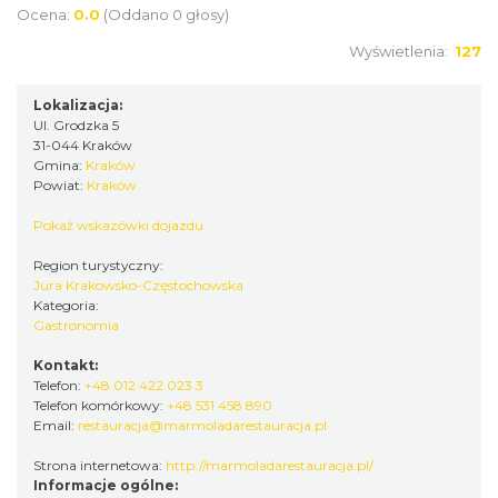
Ocena:
0.0
(Oddano 0 głosy)
Wyświetlenia:
127
Lokalizacja:
Ul. Grodzka 5
31-044 Kraków
Gmina:
Kraków
Powiat:
Kraków
Pokaż wskazówki dojazdu
Region turystyczny:
Jura Krakowsko-Częstochowska
Kategoria:
Gastronomia
Kontakt:
Telefon:
+48 012 422 023 3
Telefon komórkowy:
+48 531 458 890
Email:
restauracja@marmoladarestauracja.pl
Strona internetowa:
http://marmoladarestauracja.pl/
Informacje ogólne: