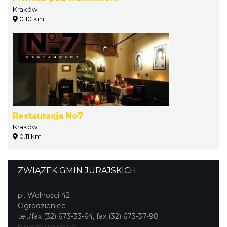
Kraków
0.10 km
Restauracja No7
Kraków
0.11 km
ZWIĄZEK GMIN JURAJSKICH
pl. Wolności 42
Ogrodzieniec
tel./fax (32) 673-33-64, fax (32) 673-37-98