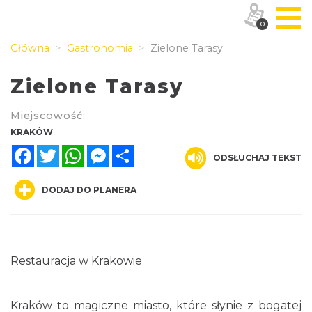
0
Główna
Gastronomia
Zielone Tarasy
Zielone Tarasy
Miejscowość:
KRAKÓW
Facebook
Twitter
WhatsApp
Messenger
Share
ODSŁUCHAJ TEKST
DODAJ DO PLANERA
Restauracja w Krakowie
Kraków to magiczne miasto, które słynie z bogatej