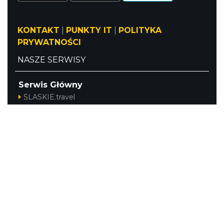
KONTAKT
|
PUNKTY IT
|
POLITYKA
PRYWATNOŚCI
NASZE SERWISY
Serwis Główny
SLASKIE.travel
Tematyczny
Szlak Kulinarny "Śląskie Smaki"
Szlak Orlich Gniazd
Szlak Zabytków Techniki
Szlak Architektury Drewnianej Województwa
Śląskiego
Industriada
Juromania
Szlak Przyrody