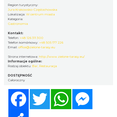
Region turystyczny:
Jura Krakowsko-Częstochowska
Lokalizacja:
W centrum miasta
Kategoria:
Gastronomia
Kontakt:
Telefon:
+48 126 311 300
Telefon komórkowy:
+48 505 177 226
Email:
office@zielone-tarasy.eu
Strona internetowa:
http://www.zielone-tarasy.eu/
Informacje ogólne:
Rodzaj obiektu:
Bar
,
Restauracja
DOSTĘPNOŚĆ
Całoroczny
Facebook
Twitter
WhatsApp
Messenger
Share