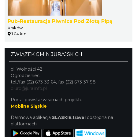
Pub-Restauracja Piwnica Pod Złotą Pipą
Kraków
1.04 km
ZWIĄZEK GMIN JURAJSKICH
pl. Wolności 42
Ogrodzieniec
tel./fax (32) 673-33-64, fax (32) 673-37-98
biuro@jura.info.pl
Portal powstał w ramach projektu
Mobilne Śląskie
Darmowa aplikacja
SLASKIE.travel
dostępna na
platformach