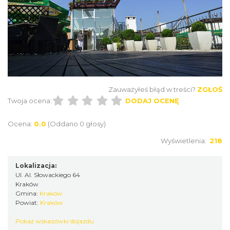
Zauważyłeś błąd w treści?
ZGŁOŚ
Twoja ocena:
DODAJ OCENĘ
Ocena:
0.0
(Oddano 0 głosy)
Wyświetlenia:
218
Lokalizacja:
Ul. Al. Słowackiego 64
Kraków
Gmina:
Kraków
Powiat:
Kraków
Pokaż wskazówki dojazdu