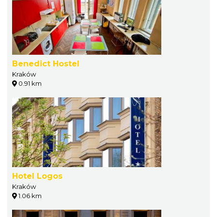
Benedict Hostel
Kraków
0.91 km
Hotel Logos
Kraków
1.06 km