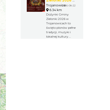
Zielonki 2026 w
Trojanowicach
Trojanowice
2026-08-22
6.34 km
Dożynki Gminy
Zielonki 2026 w
Trojanowicach to
święto plonów pełne
tradycji, muzyki i
lokalnej kultury.
Obrzędy
dożynkowe,
występy
artystyczne,
integracja
kulturalna i wspólna
zabawa tworzą
wyjątkowy weekend
dla mieszkańców
oraz gości.