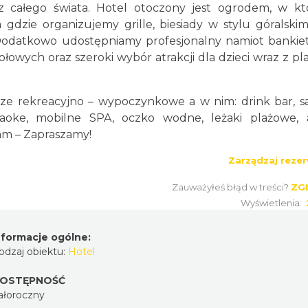
 całego świata. Hotel otoczony jest ogrodem, w k
 gdzie organizujemy grille, biesiady w stylu góralskim
Dodatkowo udostępniamy profesjonalny namiot bankie
ołowych oraz szeroki wybór atrakcji dla dzieci wraz z pl
ze rekreacyjno – wypoczynkowe a w nim: drink bar, s
karaoke, mobilne SPA, oczko wodne, leżaki plażowe, a
am – Zapraszamy!
Zarządzaj rezer
Zauważyłeś błąd w treści?
ZG
Wyświetlenia:
nformacje ogólne:
odzaj obiektu:
Hotel
OSTĘPNOŚĆ
ałoroczny