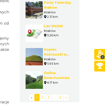
esów,
Forty Twierdzy
Kraków
owych
Kraków
2.31 km
km od
Las Wolski
Kraków
5.26 km
ujemy
órych
także
Kopiec
Kościuszki w
0
Krakowie
Kraków
5.93 km
Dolina
Bolechowicka
6.17 km
«
1
2
3
…
6
»
racje