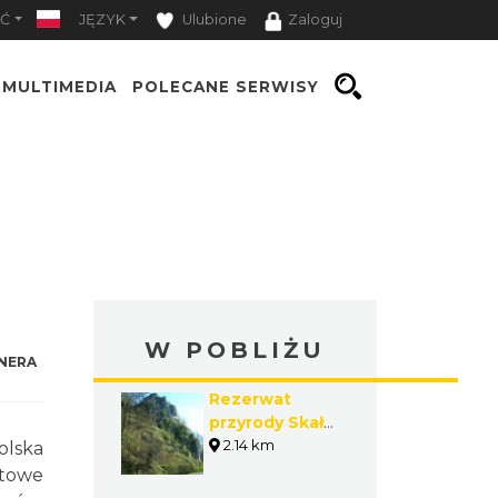
Ć
JĘZYK
Ulubione
Zaloguj
MULTIMEDIA
POLECANE SERWISY
W POBLIŻU
NERA
Rezerwat
przyrody Skała
Kmity
2.14 km
olska
rtowe