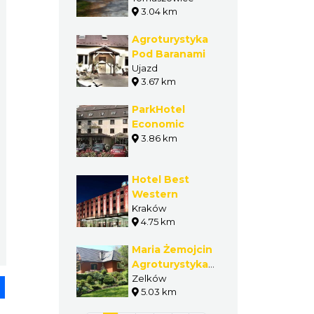
3.04 km
Centrum
Konferencyjne
Agroturystyka
Pod Baranami
Ujazd
3.67 km
ParkHotel
Economic
3.86 km
Hotel Best
Western
Kraków
4.75 km
Maria Żemojcin
Agroturystyka -
Spa
Zelków
pp
senger
Share
5.03 km