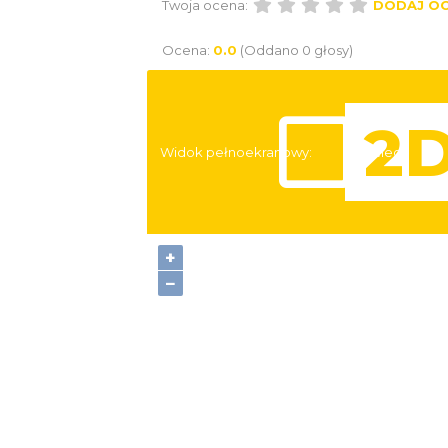
Twoja ocena:
DODAJ O
Ocena:
0.0
(Oddano 0 głosy)
Widok pełnoekranowy:
Noclegi
+
−