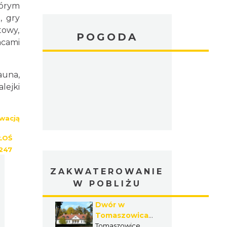
tórym
, gry
towy,
POGODA
acami
auna,
lejki
wacją
ŁOŚ
247
ZAKWATEROWANIE
W POBLIŻU
Dwór w
Tomaszowicach
- Krakowskie
Tomaszowice