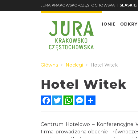
|
JURA KRAKOWSKO-CZĘSTOCHOWSKA
SLASKIE.
O REGIONIE
ODKRY
Główna
Noclegi
Hotel Witek
Hotel Witek
Facebook
Twitter
WhatsApp
Messenger
Share
Centrum Hotelowo – Konferencyjne Wi
firma prowadzona obecnie i równocześ