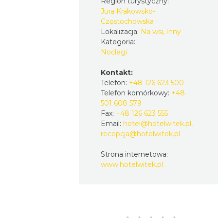
Region turystyczny:
Jura Krakowsko-
Częstochowska
Lokalizacja:
Na wsi, Inny
Kategoria:
Noclegi
Kontakt:
Telefon:
+48 126 623 500
Telefon komórkowy:
+48
501 608 579
Fax:
+48 126 623 555
Email:
hotel@hotelwitek.pl,
recepcja@hotelwitek.pl
Strona internetowa:
www.hotelwitek.pl