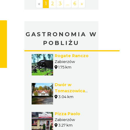
«
1
2
3
…
6
»
GASTRONOMIA W
POBLIŻU
Rogate Ranczo
Zabierzów
1.75 km
Dwór w
Tomaszowicach
- Krakowskie
3.04 km
Centrum
Konferencyjne
Pizza Paolo
Zabierzów
3.27 km