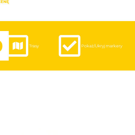
CENĘ
Trasy
Pokaż/Ukryj markery