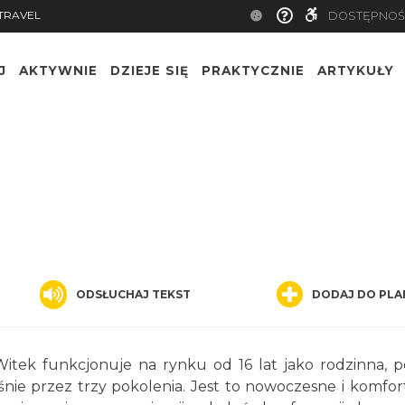
TRAVEL
DOSTĘPNOŚ
J
AKTYWNIE
DZIEJE SIĘ
PRAKTYCZNIE
ARTYKUŁY
ODSŁUCHAJ TEKST
DODAJ DO PLA
tek funkcjonuje na rynku od 16 lat jako rodzinna, p
nie przez trzy pokolenia. Jest to nowoczesne i komfo