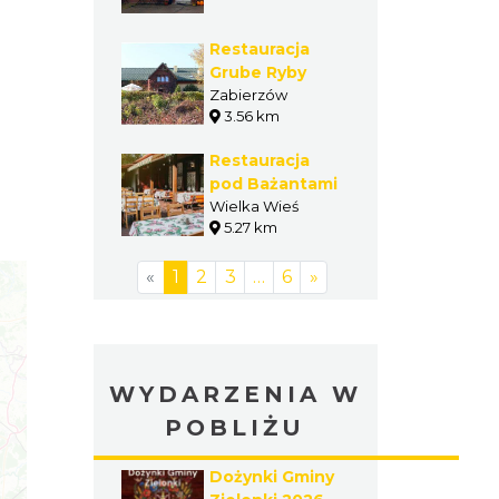
Restauracja
Grube Ryby
Zabierzów
3.56 km
Restauracja
pod Bażantami
Wielka Wieś
5.27 km
«
1
2
3
…
6
»
WYDARZENIA W
POBLIŻU
Dożynki Gminy