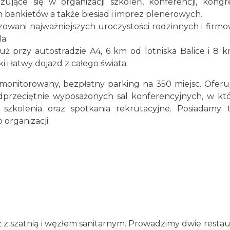
zujące się w organizacji szkoleń, konferencji, kongr
 bankietów a także biesiad i imprez plenerowych.
izowani najważniejszych uroczystości rodzinnych i firm
a.
tuż przy autostradzie A4, 6 km od lotniska Balice i 8 
i łatwy dojazd z całego świata.
 monitorowany, bezpłatny parking na 350 miejsc. Ofer
dprzeciętnie wyposażonych sal konferencyjnych, w kt
, szkolenia oraz spotkania rekrutacyjne. Posiadamy 
 organizacji:
z z szatnią i węzłem sanitarnym. Prowadzimy dwie restau