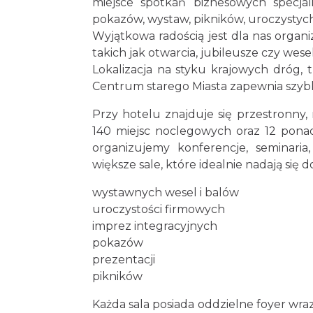
miejsce spotkań biznesowych specjali
pokazów, wystaw, pikników, uroczystych
Wyjątkowa radością jest dla nas organ
takich jak otwarcia, jubileusze czy wesel
Lokalizacja na styku krajowych dróg, 
Centrum starego Miasta zapewnia szybki 
Przy hotelu znajduje się przestronny,
140 miejsc noclegowych oraz 12 pona
organizujemy konferencje, seminaria
większe sale, które idealnie nadają się do
wystawnych wesel i balów
uroczystości firmowych
imprez integracyjnych
pokazów
prezentacji
pikników
Każda sala posiada oddzielne foyer wra