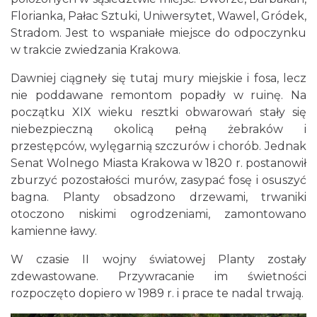
Florianka, Pałac Sztuki, Uniwersytet, Wawel, Gródek,
Stradom. Jest to wspaniałe miejsce do odpoczynku
w trakcie zwiedzania Krakowa.
Dawniej ciągneły się tutaj mury miejskie i fosa, lecz
nie poddawane remontom popadły w ruinę. Na
początku XIX wieku resztki obwarowań stały się
niebezpieczną okolicą pełną żebraków i
przestępców, wylęgarnią szczurów i chorób. Jednak
Senat Wolnego Miasta Krakowa w 1820 r. postanowił
zburzyć pozostałości murów, zasypać fosę i osuszyć
bagna. Planty obsadzono drzewami, trwaniki
otoczono niskimi ogrodzeniami, zamontowano
kamienne ławy.
W czasie II wojny światowej Planty zostały
zdewastowane. Przywracanie im świetności
rozpoczęto dopiero w 1989 r. i prace te nadal trwają.