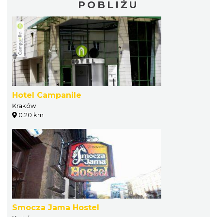
POBLIŻU
Hotel Campanile
Kraków
0.20 km
Smocza Jama Hostel