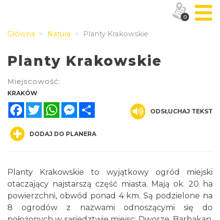
0
Główna
Natura
Planty Krakowskie
Planty Krakowskie
Miejscowość:
KRAKÓW
Facebook
Twitter
WhatsApp
Messenger
Share
ODSŁUCHAJ TEKST
DODAJ DO PLANERA
Planty Krakowskie to wyjątkowy ogród miejski
otaczający najstarszą część miasta. Mają ok. 20 ha
powierzchni, obwód ponad 4 km. Są podzielone na
8 ogrodów z nazwami odnoszącymi się do
położonych w sąsiedztwie miejsc: Dworze, Barbakan,