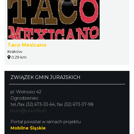
Taco Mexicano
Kraków
0.29 km
ZWIĄZEK GMIN JURAJSKICH
pl. Wolności 42
Ogrodzieniec
tel./fax (32) 673-33-64, fax (32) 673-37-98
biuro@jura.info.pl
Portal powstał w ramach projektu
Mobilne Śląskie