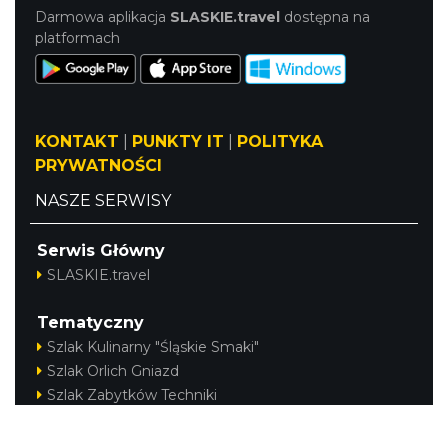
Darmowa aplikacja
SLASKIE.travel
dostępna na
platformach
KONTAKT
|
PUNKTY IT
|
POLITYKA
PRYWATNOŚCI
NASZE SERWISY
Serwis Główny
SLASKIE.travel
Tematyczny
Szlak Kulinarny "Śląskie Smaki"
Szlak Orlich Gniazd
Szlak Zabytków Techniki
Szlak Architektury Drewnianej Województwa
Śląskiego