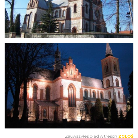
Zauważyłeś błąd w treści?
ZGŁOŚ