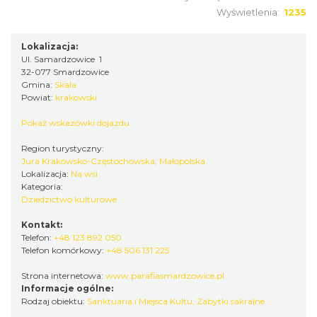
Wyświetlenia:
1235
Lokalizacja:
Ul. Samardzowice 1
32-077 Smardzowice
Gmina:
Skała
Powiat:
krakowski
Pokaż wskazówki dojazdu
Region turystyczny:
Jura Krakowsko-Częstochowska, Małopolska
Lokalizacja:
Na wsi
Kategoria:
Dziedzictwo kulturowe
Kontakt:
Telefon:
+48 123 892 050
Telefon komórkowy:
+48 506 131 225
Strona internetowa:
www.parafiasmardzowice.pl
Informacje ogólne:
Rodzaj obiektu:
Sanktuaria i Miejsca Kultu
,
Zabytki sakralne