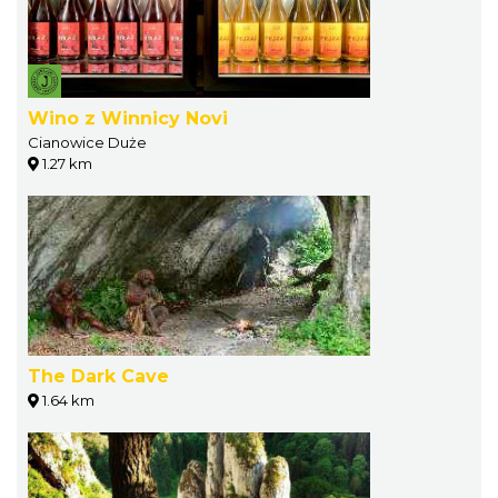
Wino z Winnicy Novi
Cianowice Duże
1.27 km
The Dark Cave
1.64 km