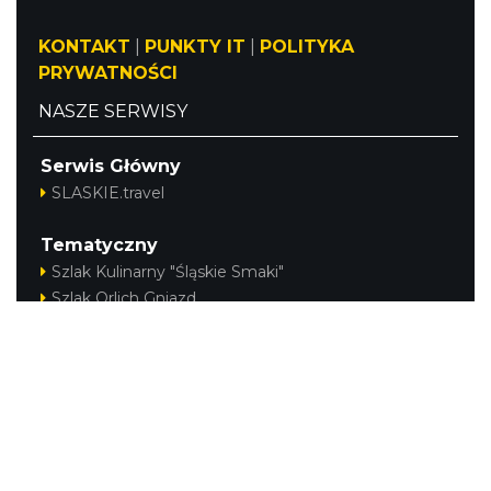
KONTAKT
|
PUNKTY IT
|
POLITYKA
PRYWATNOŚCI
NASZE SERWISY
Serwis Główny
SLASKIE.travel
Tematyczny
Szlak Kulinarny "Śląskie Smaki"
Szlak Orlich Gniazd
Szlak Zabytków Techniki
Szlak Architektury Drewnianej Województwa
Śląskiego
Industriada
Juromania
Szlak Przyrody
Śląskie z dzieckiem