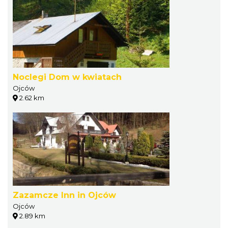
Noclegi Dom w kwiatach
Ojców
2.62 km
Zazamcze Inn in Ojców
Ojców
2.89 km