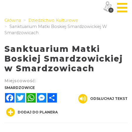
0
Główna
Dziedzictwo Kulturowe
Sanktuarium Matki Boskiej Smardzowickiej W
Smardzowicach
Sanktuarium Matki
Boskiej Smardzowickiej
w Smardzowicach
Miejscowość:
SMARDZOWICE
Facebook
Twitter
WhatsApp
Messenger
Share
ODSŁUCHAJ TEKST
DODAJ DO PLANERA