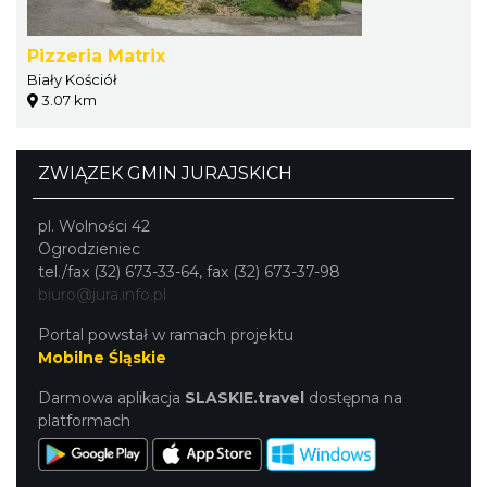
Pizzeria Matrix
Biały Kościół
3.07 km
ZWIĄZEK GMIN JURAJSKICH
pl. Wolności 42
Ogrodzieniec
tel./fax (32) 673-33-64, fax (32) 673-37-98
biuro@jura.info.pl
Portal powstał w ramach projektu
Mobilne Śląskie
Darmowa aplikacja
SLASKIE.travel
dostępna na
platformach