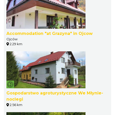
Accommodation "at Grazyna" in Ojcow
Ojców
2.29 km
Gospodarstwo agroturystyczne We Młynie-
noclegi
2.56 km