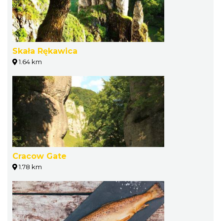
Skała Rękawica
1.64 km
Cracow Gate
1.78 km