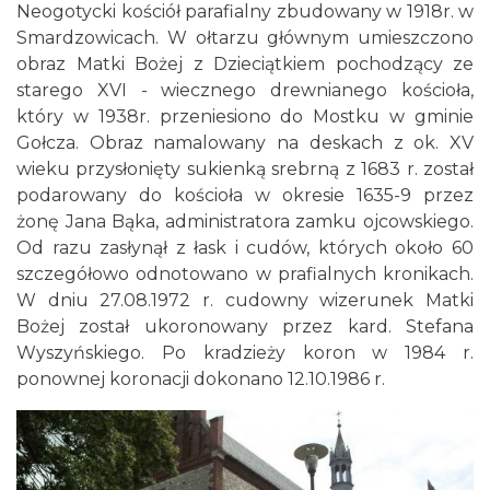
Neogotycki kościół parafialny zbudowany w 1918r. w
Smardzowicach. W ołtarzu głównym umieszczono
obraz Matki Bożej z Dzieciątkiem pochodzący ze
starego XVI - wiecznego drewnianego kościoła,
który w 1938r. przeniesiono do Mostku w gminie
Gołcza. Obraz namalowany na deskach z ok. XV
wieku przysłonięty sukienką srebrną z 1683 r. został
podarowany do kościoła w okresie 1635-9 przez
żonę Jana Bąka, administratora zamku ojcowskiego.
Od razu zasłynął z łask i cudów, których około 60
szczegółowo odnotowano w prafialnych kronikach.
W dniu 27.08.1972 r. cudowny wizerunek Matki
Bożej został ukoronowany przez kard. Stefana
Wyszyńskiego. Po kradzieży koron w 1984 r.
ponownej koronacji dokonano 12.10.1986 r.