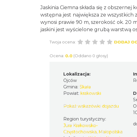
Jaskinia Ciemna składa się z obszernej
wstępna jest największa ze wszystkich
wynosi prawie 90 m, szerokość ok. 20 
jaskini jest wyścielone grubą warstwą 
Twoja ocena:
DODAJ O
Ocena:
0.0
(Oddano 0 głosy)
Lokalizacja:
I
Ojców
R
Gmina:
Skała
Powiat:
krakowski
D
S
Pokaż wskazówki dojazdu
O
1
Region turystyczny:
do
Jura Krakowsko-
Częstochowska, Małopolska