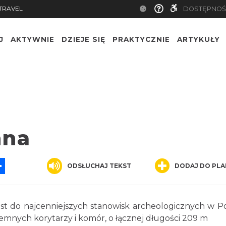
TRAVEL
DOSTĘPNOŚ
J
AKTYWNIE
DZIEJE SIĘ
PRAKTYCZNIE
ARTYKUŁY
mna
App
ssenger
Share
ODSŁUCHAJ TEKST
DODAJ DO PLA
est do najcenniejszych stanowisk archeologicznych w Po
mnych korytarzy i komór, o łącznej długości 209 m