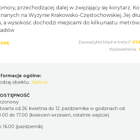
 komory, przechodzącej dalej w zwężający się korytarz. K
 znanych na Wyżynie Krakowsko-Częstochowskiej. Jej dł
m, a wysokość dochodzi miejscami do kilkunastu metrów
osadów
Zauważyłeś błąd w treści?
ZG
CENĘ
Wyświetlenia:
nformacje ogólne:
odzaj obiektu:
Jaskinia
OSTĘPNOŚĆ
ezonowy
twarta od 26. kwietnia do 12. października w godzinach od
0.00 do 17.00 (kwiecień-wrzesień, ostatnie wejście).
 16.00 (październik).