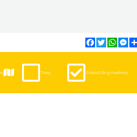
Facebook
Twitter
WhatsA
Mes
egi
Trasy
Pokaż/Ukryj markery