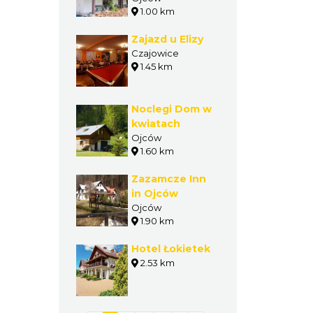
1.00 km
Zajazd u Elizy
Czajowice
1.45 km
Noclegi Dom w
kwiatach
Ojców
1.60 km
Zazamcze Inn
in Ojców
Ojców
1.90 km
Hotel Łokietek
2.53 km