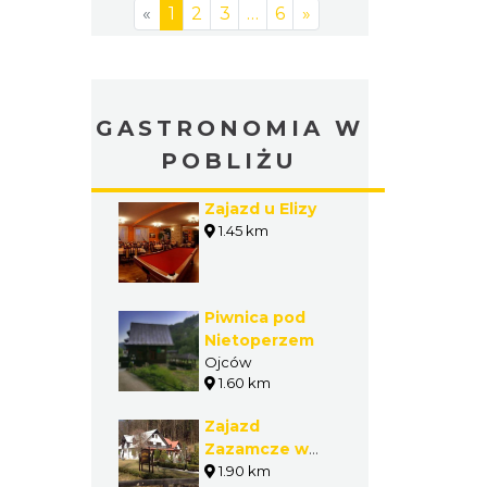
«
1
2
3
…
6
»
GASTRONOMIA W
POBLIŻU
Zajazd u Elizy
1.45 km
Piwnica pod
Nietoperzem
Ojców
1.60 km
Zajazd
Zazamcze w
Ojcowie
1.90 km