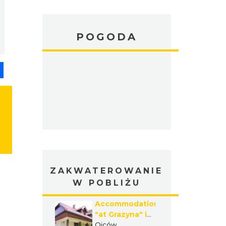
POGODA
pp
senger
Share
ZAKWATEROWANIE
W POBLIŻU
Accommodation
"at Grazyna" in
Ojcow
Ojców