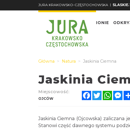
|
JURA KRAKOWSKO-CZĘSTOCHOWSKA
SLASKIE.
O REGIONIE
ODKRY
Główna
Natura
Jaskinia Ciemna
Jaskinia Cie
Miejscowość:
Facebook
Twitter
Whats
Me
OJCÓW
Jaskinia Ciemna (Ojcowska) zaliczana j
Stanowi część dawnego systemu podzie