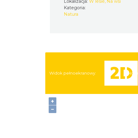
Lokalizacja:
W lesie, Na wsi
Kategoria:
Natura
Widok pełnoekranowy:
Nocl
+
−