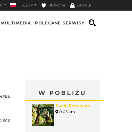
Ć
JĘZYK
Ulubione
Zaloguj
MULTIMEDIA
POLECANE SERWISY
W POBLIŻU
NERA
Skała Rękawica
0.03 km
lsce.