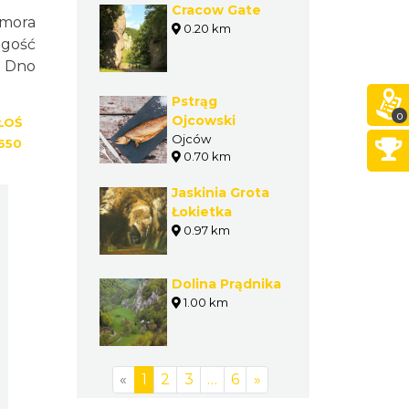
Cracow Gate
omora
0.20 km
ugość
. Dno
Pstrąg
0
Ojcowski
ŁOŚ
Ojców
650
0.70 km
Jaskinia Grota
Łokietka
0.97 km
Dolina Prądnika
1.00 km
«
1
2
3
…
6
»