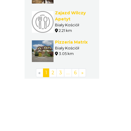
Zajazd Wilczy
Apetyt
Biały Kościół
2.21 km
Pizzeria Matrix
Biały Kościół
3.05 km
«
1
2
3
…
6
»