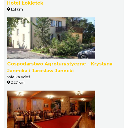
Hotel Łokietek
1.51 km
Gospodarstwo Agroturystyczne - Krystyna
Janecka i Jarosław Janecki
Wielka Wieś
2.27 km