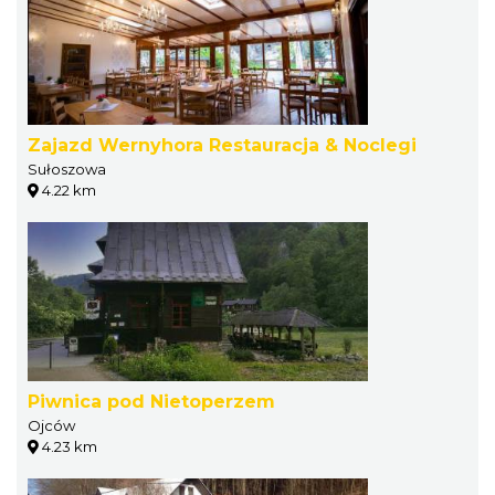
Zajazd Wernyhora Restauracja & Noclegi
Sułoszowa
4.22 km
Piwnica pod Nietoperzem
Ojców
4.23 km