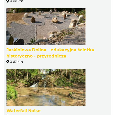
0.66 km
Jaskiniowa Dolina - edukacyjna ścieżka
historyczno - przyrodnicza
0.67 km
Waterfall Noise