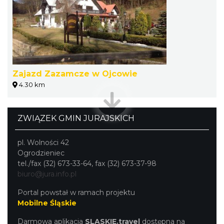
Zajazd Zazamcze w Ojcowie
4.30 km
ZWIĄZEK GMIN JURAJSKICH
pl. Wolności 42
Ogrodzieniec
tel./fax (32) 673-33-64, fax (32) 673-37-98
biuro@jura.info.pl
Portal powstał w ramach projektu
Mobilne Śląskie
Darmowa aplikacja
SLASKIE.travel
dostępna na