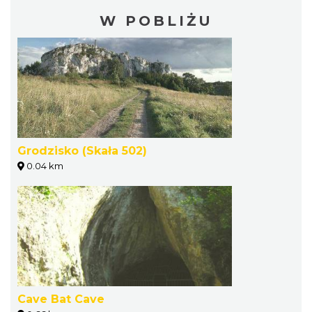
W POBLIŻU
Grodzisko (Skała 502)
0.04 km
Cave Bat Cave