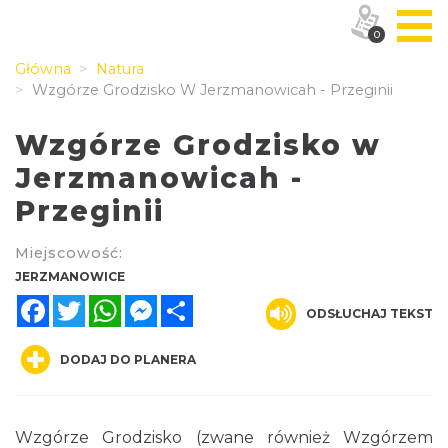
0
Główna
Natura
Wzgórze Grodzisko W Jerzmanowicah - Przeginii
Wzgórze Grodzisko w
Jerzmanowicah -
Przeginii
Miejscowość:
JERZMANOWICE
Facebook
Twitter
WhatsApp
Messenger
Share
ODSŁUCHAJ TEKST
DODAJ DO PLANERA
Wzgórze Grodzisko (zwane również Wzgórzem