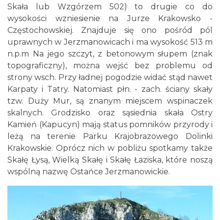
Skała lub Wzgórzem 502) to drugie co do
wysokości wzniesienie na Jurze Krakowsko -
Częstochowskiej. Znajduje się ono pośród pól
uprawnych w Jerzmanowicach i ma wysokość 513 m
n.p.m Na jego szczyt, z betonowym słupem (znak
topograficzny), można wejść bez problemu od
strony wsch. Przy ładnej pogodzie widać stąd nawet
Karpaty i Tatry. Natomiast płn. - zach. ściany skały
tzw. Duży Mur, są znanym miejscem wspinaczek
skalnych. Grodzisko oraz sąsiednia skała Ostry
Kamień (Kapucyn) mają status pomników przyrody i
leżą na terenie Parku Krajobrazowego Dolinki
Krakowskie. Oprócz nich w pobliżu spotkamy także
Skałę Łysą, Wielką Skałę i Skałę Łaziska, które noszą
wspólną nazwę Ostańce Jerzmanowickie.