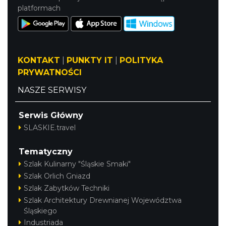
platformach
KONTAKT
|
PUNKTY IT
|
POLITYKA
PRYWATNOŚCI
NASZE SERWISY
Serwis Główny
SLASKIE.travel
Tematyczny
Szlak Kulinarny "Śląskie Smaki"
Szlak Orlich Gniazd
Szlak Zabytków Techniki
Szlak Architektury Drewnianej Województwa
Śląskiego
Industriada