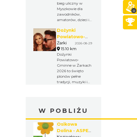
na dystansie 8
bieg uliczny w
km
Myszkowie dla
0
zawodników,
amatorów, dzieci i
całych rodzin. Już 6
Dożynki
września
uczestnicy zmierzą
Powiatowo-
się z trasą 8 km, a
Gminne w
Żarki
2026-08-29
najmłodsi
15.10 km
Żarkach 2026
wystartują w
Dożynki
biegach na
Powiatowo-
krótszych
Gminne w Żarkach
dystansach. To
2026 to święto
sportowa niedziela
plonów pełne
pełna rywalizacji,
tradycji, muzyki i
dobrej atmosfery i
lokalnej kultury.
aktywnego
Obrzędy
wypoczynku.
dożynkowe, wieńce,
występy
W POBLIŻU
artystyczne,
kabaret oraz
koncerty B-QLL i
Osikowa
ŁZY Adam Konkol
Dolina - ASPEN
tworzą wyjątkowe
Koziegłowy
wydarzenie w sercu