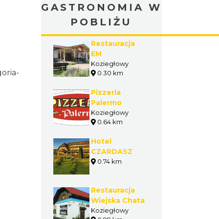
GASTRONOMIA W
POBLIŻU
Restauracja
EM
Koziegłowy
oria-
0.30 km
Pizzeria
Palermo
Koziegłowy
0.64 km
Hotel
CZARDASZ
0.74 km
Restauracja
Wiejska Chata
Koziegłowy