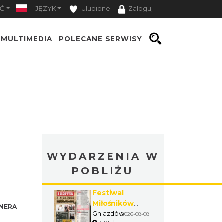
Ć
JĘZYK
Ulubione
Zaloguj
MULTIMEDIA
POLECANE SERWISY
WYDARZENIA W
POBLIŻU
Festiwal
Miłośników
NERA
Koni i Muzyki
Gniazdów
2026-08-08