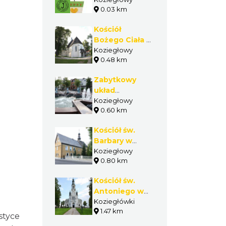
CRAFT Do It
Powiatu
0.03 km
Yourself
Myszkowskiego.
Kościół
Bożego Ciała i
św. Marii
Koziegłowy
0.48 km
Magdaleny w
Koziegłowach
Zabytkowy
układ
urbanistyczny
Koziegłowy
0.60 km
Koziegłów
Kościół św.
Barbary w
Koziegłowach
Koziegłowy
0.80 km
Kościół św.
Antoniego w
Koziegłówkach
Koziegłówki
1.47 km
styce