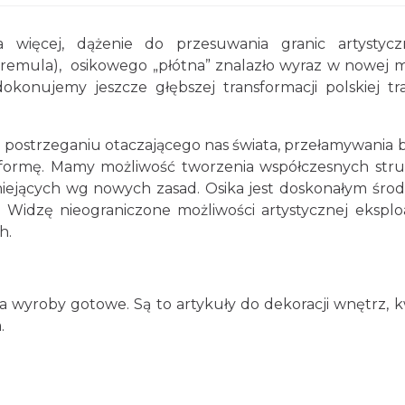
a więcej, dążenie do przesuwania granic artystyc
Tremula), osikowego „płótna” znalazło wyraz w nowej 
konujemy jeszcze głębszej transformacji polskiej tra
 w postrzeganiu otaczającego nas świata, przełamywania b
ą formę. Mamy możliwość tworzenia współczesnych stru
niejących wg nowych zasad. Osika jest doskonałym śro
 Widzę nieograniczone możliwości artystycznej eksploa
h.
a wyroby gotowe. Są to artykuły do dekoracji wnętrz, k
.