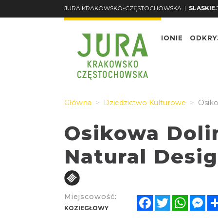
|
JURA KRAKOWSKO-CZĘSTOCHOWSKA
SLASKIE.
O REGIONIE
ODKRY
Główna
Dziedzictwo Kulturowe
Osiko
Osikowa Dolin
Natural Desi
Miejscowość:
Facebook
Twitter
Whats
Me
KOZIEGŁOWY