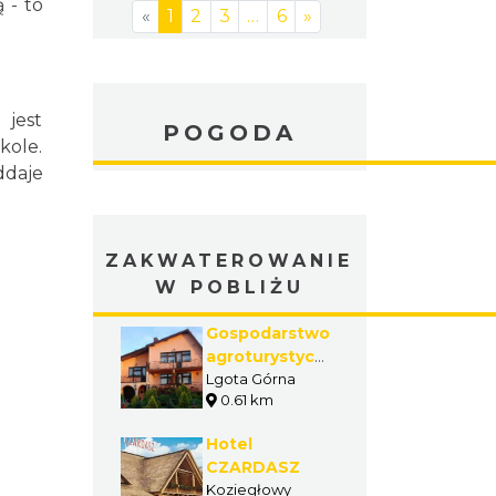
 - to
«
1
2
3
…
6
»
 jest
POGODA
kole.
ddaje
ZAKWATEROWANIE
W POBLIŻU
Gospodarstwo
agroturystyczne
- Matynia
Lgota Górna
0.61 km
Jolanta
Hotel
CZARDASZ
Koziegłowy