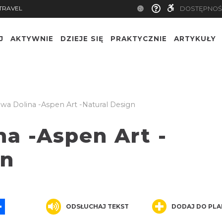
TRAVEL
DOSTĘPNOŚ
J
AKTYWNIE
DZIEJE SIĘ
PRAKTYCZNIE
ARTYKUŁY
wa Dolina -Aspen Art -Natural Design
a -Aspen Art -
gn
App
ssenger
Share
ODSŁUCHAJ TEKST
DODAJ DO PLA