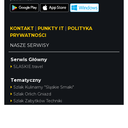
KONTAKT
|
PUNKTY IT
|
POLITYKA
PRYWATNOŚCI
NASZE SERWISY
Serwis Główny
SLASKIE.travel
Tematyczny
Szlak Kulinarny "Śląskie Smaki"
Szlak Orlich Gniazd
Szlak Zabytków Techniki
Szlak Architektury Drewnianej Województwa
Śląskiego
Industriada
Juromania