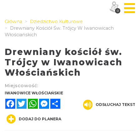
0
Główna
Dziedzictwo Kulturowe
Drewniany Kościół Św. Trójcy W Iwanowicach
Włościańskich
Drewniany kościół św.
Trójcy w Iwanowicach
Włościańskich
Miejscowość:
IWANOWICE WŁOŚCIAŃSKIE
Facebook
Twitter
WhatsApp
Messenger
Share
ODSŁUCHAJ TEKST
DODAJ DO PLANERA