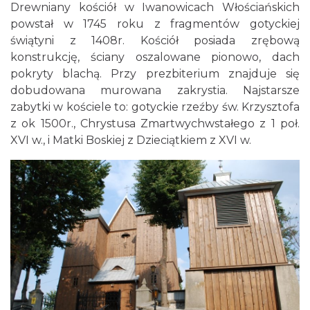
Drewniany kościół w Iwanowicach Włościańskich
powstał w 1745 roku z fragmentów gotyckiej
świątyni z 1408r. Kościół posiada zrębową
konstrukcję, ściany oszalowane pionowo, dach
pokryty blachą. Przy prezbiterium znajduje się
dobudowana murowana zakrystia. Najstarsze
zabytki w kościele to: gotyckie rzeźby św. Krzysztofa
z ok 1500r., Chrystusa Zmartwychwstałego z 1 poł.
XVI w., i Matki Boskiej z Dzieciątkiem z XVI w.