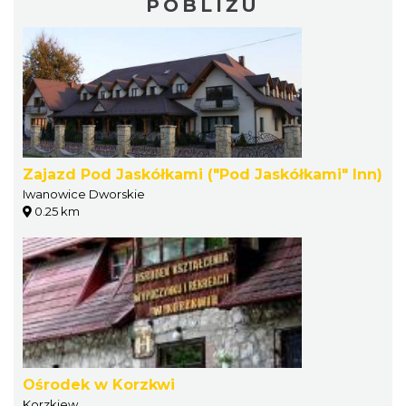
POBLIŻU
Zajazd Pod Jaskółkami ("Pod Jaskółkami" Inn)
Iwanowice Dworskie
0.25 km
Ośrodek w Korzkwi
Korzkiew