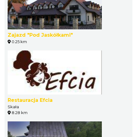
Zajazd "Pod Jaskółkami"
0.25 km
Restauracja Efcia
Skała
8.28 km