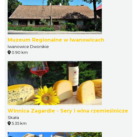
Muzeum Regionalne w Iwanowicach
Iwanowice Dworskie
0.90 km
Winnica Zagardle - Sery i wina rzemieślnicze
Skała
5.35 km