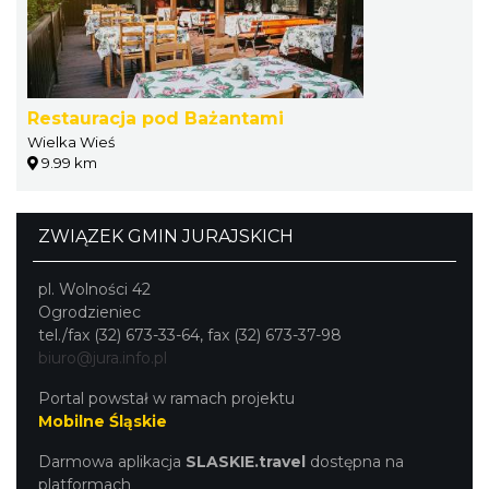
Restauracja pod Bażantami
Wielka Wieś
9.99 km
ZWIĄZEK GMIN JURAJSKICH
pl. Wolności 42
Ogrodzieniec
tel./fax (32) 673-33-64, fax (32) 673-37-98
biuro@jura.info.pl
Portal powstał w ramach projektu
Mobilne Śląskie
Darmowa aplikacja
SLASKIE.travel
dostępna na
platformach