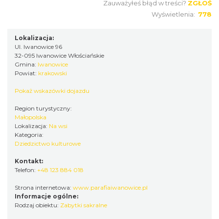
Zauważyłeś błąd w treści?
ZGŁOŚ
Wyświetlenia:
778
Lokalizacja:
Ul. Iwanowice 96
32-095 Iwanowice Włościańskie
Gmina:
Iwanowice
Powiat:
krakowski
Pokaż wskazówki dojazdu
Region turystyczny:
Małopolska
Lokalizacja:
Na wsi
Kategoria:
Dziedzictwo kulturowe
Kontakt:
Telefon:
+48 123 884 018
Strona internetowa:
www.parafiaiwanowice.pl
Informacje ogólne:
Rodzaj obiektu:
Zabytki sakralne