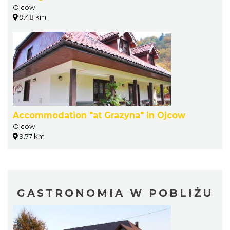
Ojców
9.48 km
Accommodation "at Grazyna" in Ojcow
Ojców
9.77 km
GASTRONOMIA W POBLIŻU