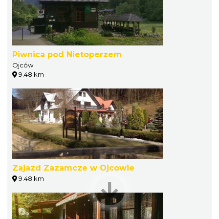
Piwnica pod Nietoperzem
Ojców
9.48 km
Zajazd Zazamcze w Ojcowie
9.48 km