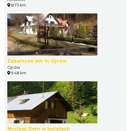
8.73 km
Zazamcze Inn in Ojców
Ojców
9.48 km
Noclegi Dom w kwiatach