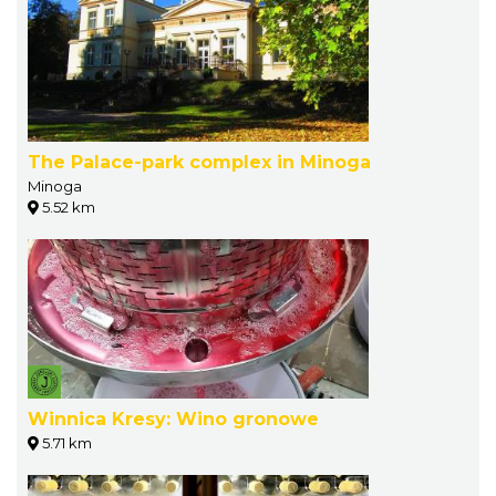
The Palace-park complex in Minoga
Minoga
5.52 km
Winnica Kresy: Wino gronowe
5.71 km