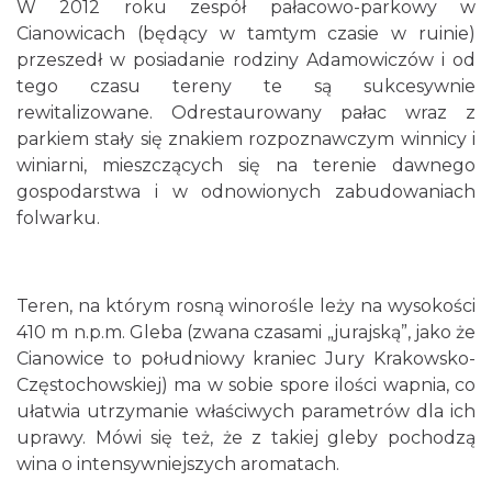
W 2012 roku zespół pałacowo-parkowy w
Cianowicach (będący w tamtym czasie w ruinie)
przeszedł w posiadanie rodziny Adamowiczów i od
tego czasu tereny te są sukcesywnie
rewitalizowane. Odrestaurowany pałac wraz z
parkiem stały się znakiem rozpoznawczym winnicy i
winiarni, mieszczących się na terenie dawnego
gospodarstwa i w odnowionych zabudowaniach
folwarku.
Teren, na którym rosną winorośle leży na wysokości
410 m n.p.m. Gleba (zwana czasami „jurajską”, jako że
Cianowice to południowy kraniec Jury Krakowsko-
Częstochowskiej) ma w sobie spore ilości wapnia, co
ułatwia utrzymanie właściwych parametrów dla ich
uprawy. Mówi się też, że z takiej gleby pochodzą
wina o intensywniejszych aromatach.