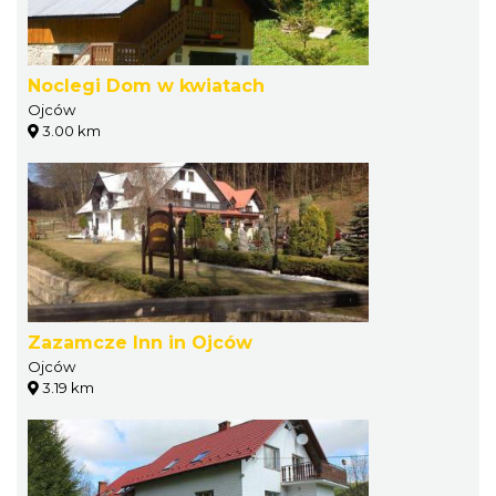
Noclegi Dom w kwiatach
Ojców
3.00 km
Zazamcze Inn in Ojców
Ojców
3.19 km