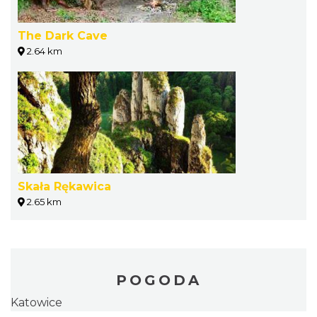
The Dark Cave
2.64 km
Skała Rękawica
2.65 km
POGODA
Katowice