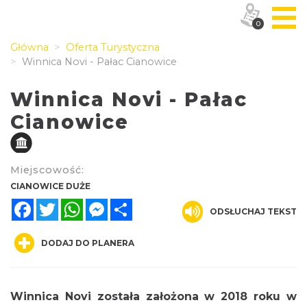
0
Główna
Oferta Turystyczna
Winnica Novi - Pałac Cianowice
Winnica Novi - Pałac
Cianowice
Miejscowość:
CIANOWICE DUŻE
Facebook
Twitter
WhatsApp
Messenger
Share
ODSŁUCHAJ TEKST
DODAJ DO PLANERA
Winnica Novi została założona w 2018 roku w