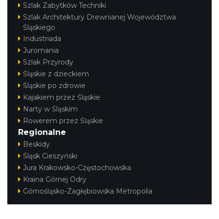
Szlak Zabytków Techniki
Szlak Architektury Drewnianej Województwa
Śląskiego
Industriada
Juromania
Szlak Przyrody
Śląskie z dzieckiem
Śląskie po zdrowie
Kajakiem przez Śląskie
Narty w Śląskim
Rowerem przez Śląskie
Regionalne
Beskidy
Śląsk Cieszyński
Jura Krakowsko-Częstochowska
Kraina Górnej Odry
Górnośląsko-Zagłębiowska Metropolia