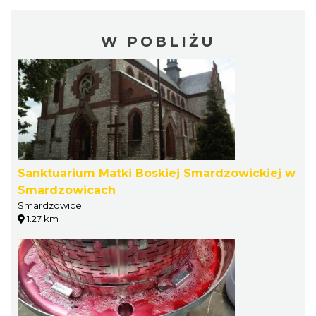
W POBLIŻU
Sanktuarium Matki Boskiej Smardzowickiej w
Smardzowicach
Smardzowice
1.27 km