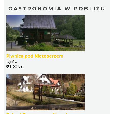
GASTRONOMIA W POBLIŻU
Piwnica pod Nietoperzem
Ojców
3.00 km