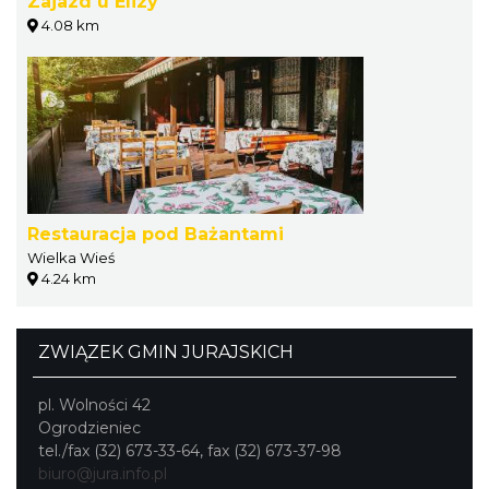
Zajazd u Elizy
4.08 km
Restauracja pod Bażantami
Wielka Wieś
4.24 km
ZWIĄZEK GMIN JURAJSKICH
pl. Wolności 42
Ogrodzieniec
tel./fax (32) 673-33-64, fax (32) 673-37-98
biuro@jura.info.pl