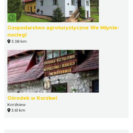
Gospodarstwo agroturystyczne We Młynie-
noclegi
3.38 km
Ośrodek w Korzkwi
Korzkiew
3.61 km