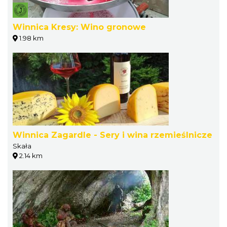
Winnica Kresy: Wino gronowe
1.98 km
Winnica Zagardle - Sery i wina rzemieślnicze
Skała
2.14 km