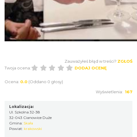
Zauważyłeś błąd w treści?
ZGŁOŚ
Twoja ocena:
DODAJ OCENĘ
Ocena:
0.0
(Oddano 0 głosy)
Wyświetlenia:
167
Lokalizacja:
Ul. Szkolna 32-38
32-043 Cianowice Duże
Gmina:
Skała
Powiat:
krakowski