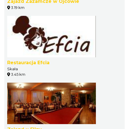
Zajazd Zazamcze w Ojcowie
3.19 km
Restauracja Efcia
Skała
3.45 km